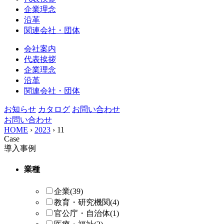
企業理念
沿革
関連会社・団体
会社案内
代表挨拶
企業理念
沿革
関連会社・団体
お知らせ
カタログ
お問い合わせ
お問い合わせ
HOME
›
2023
›
11
Case
導入事例
業種
企業
(39)
教育・研究機関
(4)
官公庁・自治体
(1)