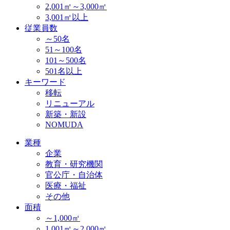
2,001㎡～3,000㎡
3,001㎡以上
従業員数
～50名
51～100名
101～500名
501名以上
キーワード
移転
リニューアル
新築・新設
NOMUDA
業種
企業
教育・研究機関
官公庁・自治体
医療・福祉
その他
面積
～1,000㎡
1,001㎡～2,000㎡