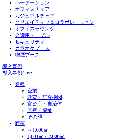
パーテーション
オフィスチェア
カジュアルチェア
クリエイティブ＆コラボレーション
オフィスラウンジ
会議用テーブル
セキュリティ
カラオケブース
喫煙ブース
導入事例
導入事例
Case
業種
企業
教育・研究機関
官公庁・自治体
医療・福祉
その他
面積
～1,000㎡
1,001㎡～2,000㎡