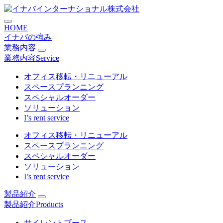
コ
ン
HOME
テ
イナバの強み
ン
業務内容
ツ
業務内容
Service
に
ス
オフィス移転・リニューアル
キ
スペースプランニング
ッ
スペシャルオーダー
プ
ソリューション
I’s rent service
オフィス移転・リニューアル
スペースプランニング
スペシャルオーダー
ソリューション
I’s rent service
製品紹介
製品紹介
Products
サイレントブース