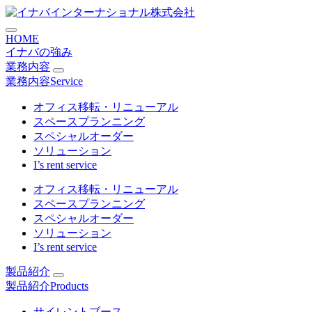
コ
大型連結デスクWideDesk
ン
HOME
テ
イナバの強み
ン
業務内容
ツ
業務内容
Service
に
ス
オフィス移転・リニューアル
キ
スペースプランニング
ッ
スペシャルオーダー
プ
ソリューション
I’s rent service
オフィス移転・リニューアル
スペースプランニング
スペシャルオーダー
ソリューション
I’s rent service
製品紹介
製品紹介
Products
サイレントブース