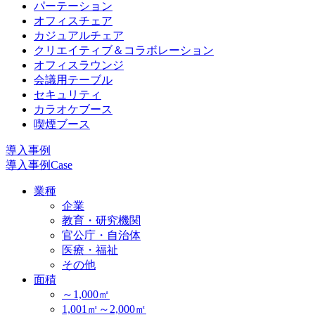
パーテーション
オフィスチェア
カジュアルチェア
クリエイティブ＆コラボレーション
オフィスラウンジ
会議用テーブル
セキュリティ
カラオケブース
喫煙ブース
導入事例
導入事例
Case
業種
企業
教育・研究機関
官公庁・自治体
医療・福祉
その他
面積
～1,000㎡
1,001㎡～2,000㎡