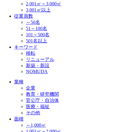
2,001㎡～3,000㎡
3,001㎡以上
従業員数
～50名
51～100名
101～500名
501名以上
キーワード
移転
リニューアル
新築・新設
NOMUDA
業種
企業
教育・研究機関
官公庁・自治体
医療・福祉
その他
面積
～1,000㎡
1,001㎡～2,000㎡