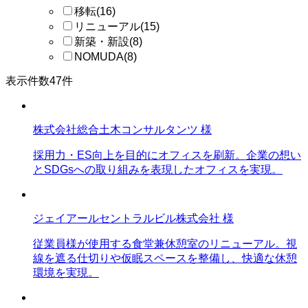
移転
(16)
リニューアル
(15)
新築・新設
(8)
NOMUDA
(8)
表示件数
47
件
株式会社総合土木コンサルタンツ 様
採用力・ES向上を目的にオフィスを刷新。企業の想い
とSDGsへの取り組みを表現したオフィスを実現。
ジェイアールセントラルビル株式会社 様
従業員様が使用する食堂兼休憩室のリニューアル。視
線を遮る仕切りや仮眠スペースを整備し、快適な休憩
環境を実現。