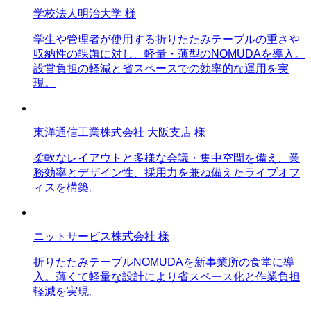
学校法人明治大学 様
学生や管理者が使用する折りたたみテーブルの重さや
収納性の課題に対し、軽量・薄型のNOMUDAを導入。
設営負担の軽減と省スペースでの効率的な運用を実
現。
東洋通信工業株式会社 大阪支店 様
柔軟なレイアウトと多様な会議・集中空間を備え、業
務効率とデザイン性、採用力を兼ね備えたライブオフ
ィスを構築。
ニットサービス株式会社 様
折りたたみテーブルNOMUDAを新事業所の食堂に導
入。薄くて軽量な設計により省スペース化と作業負担
軽減を実現。