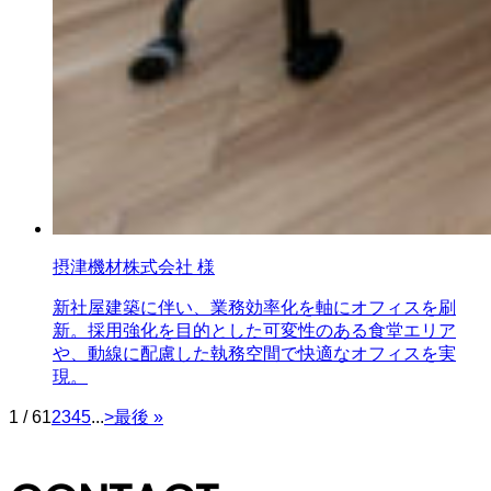
摂津機材株式会社 様
新社屋建築に伴い、業務効率化を軸にオフィスを刷
新。採用強化を目的とした可変性のある食堂エリア
や、動線に配慮した執務空間で快適なオフィスを実
現。
1 / 6
1
2
3
4
5
...
>
最後 »