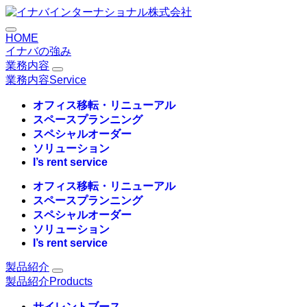
コ
株式会社総合土木コンサルタ
ン
HOME
テ
イナバの強み
ン
業務内容
ツ
業務内容
Service
に
ス
オフィス移転・リニューアル
キ
スペースプランニング
ッ
スペシャルオーダー
プ
ソリューション
I’s rent service
オフィス移転・リニューアル
スペースプランニング
スペシャルオーダー
ソリューション
I’s rent service
製品紹介
製品紹介
Products
サイレントブース