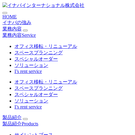
コ
イナバインターナショナルの
ン
HOME
テ
イナバの強み
ン
業務内容
ツ
業務内容
Service
に
ス
オフィス移転・リニューアル
キ
スペースプランニング
ッ
スペシャルオーダー
プ
ソリューション
I’s rent service
オフィス移転・リニューアル
スペースプランニング
スペシャルオーダー
ソリューション
I’s rent service
製品紹介
製品紹介
Products
サイレントブース