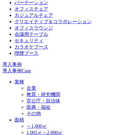
パーテーション
オフィスチェア
カジュアルチェア
クリエイティブ＆コラボレーション
オフィスラウンジ
会議用テーブル
セキュリティ
カラオケブース
喫煙ブース
導入事例
導入事例
Case
業種
企業
教育・研究機関
官公庁・自治体
医療・福祉
その他
面積
～1,000㎡
1,001㎡～2,000㎡