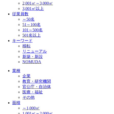
2,001㎡～3,000㎡
3,001㎡以上
従業員数
～50名
51～100名
101～500名
501名以上
キーワード
移転
リニューアル
新築・新設
NOMUDA
業種
企業
教育・研究機関
官公庁・自治体
医療・福祉
その他
面積
～1,000㎡
1,001㎡～2,000㎡