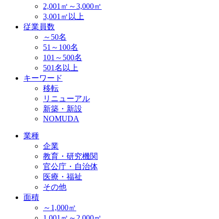
2,001㎡～3,000㎡
3,001㎡以上
従業員数
～50名
51～100名
101～500名
501名以上
キーワード
移転
リニューアル
新築・新設
NOMUDA
業種
企業
教育・研究機関
官公庁・自治体
医療・福祉
その他
面積
～1,000㎡
1,001㎡～2,000㎡