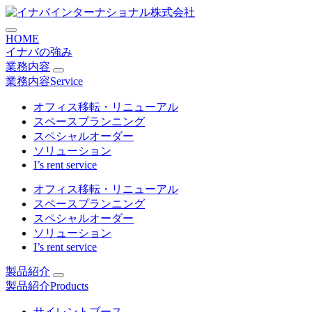
コ
ン
HOME
テ
イナバの強み
ン
業務内容
ツ
業務内容
Service
に
ス
オフィス移転・リニューアル
キ
スペースプランニング
ッ
スペシャルオーダー
プ
ソリューション
I’s rent service
オフィス移転・リニューアル
スペースプランニング
スペシャルオーダー
ソリューション
I’s rent service
製品紹介
製品紹介
Products
サイレントブース