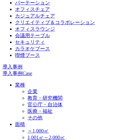
パーテーション
オフィスチェア
カジュアルチェア
クリエイティブ＆コラボレーション
オフィスラウンジ
会議用テーブル
セキュリティ
カラオケブース
喫煙ブース
導入事例
導入事例
Case
業種
企業
教育・研究機関
官公庁・自治体
医療・福祉
その他
面積
～1,000㎡
1,001㎡～2,000㎡