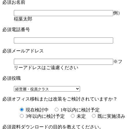
必須
お名前
例）
稲葉太郎
必須
電話番号
必須
メールアドレス
※フ
リーアドレスはご遠慮ください
必須
役職
必須
オフィス移転または改装をご検討されていますか？
現在検討中
1年以内に検討予定
3年以内に検討予定
未定
既に実施済み
必須
資料ダウンロードの目的を教えてください。