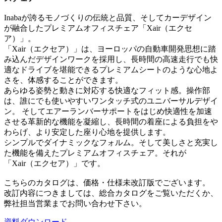
Inabaが誇るモノづくりの伝統と品質、そしてカーデザイン
が融合したプレミアムオフィスチェア「Xair（エクセ
ア）」。
「Xair（エクセア）」は、ヨーロッパの自動車開発思想に踏
み込んだデザインワークを採用し、長時間の高速走行でも快
適なドライブを堪能できるプレミアムシートのような心地よ
さを、体感することができます。
あらゆる姿勢と動きに対応する快適なフィット感。操作部
は、誰にでも使いやすいワンタッチ式のユニバーサルデザイ
ン。 そしてエアーランバーサポートをはじめ快適性を加速
させる革新的な機能を凝縮し、長時間の着座による負担をや
わらげ、より安定した座り心地を提供します。
シンプルでダイナミックなフォルム。そして美しさと充実し
た機能を備えたプレミアムオフィスチェア。それが
「Xair（エクセア）」です。
こちらのカタログは、価格・仕様未改訂版でございます。
改訂内容につきましては、総合カタログをご覧いただくか、
弊社担当営業までお問い合わせ下さい。
資料ダウンロード