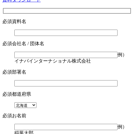
必須
資料名
必須
会社名 / 団体名
例）
イナバインターナショナル株式会社
必須
部署名
必須
都道府県
必須
お名前
例）
稲葉太郎