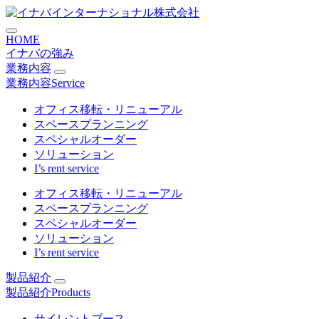
コ
ン
HOME
テ
イナバの強み
ン
業務内容
ツ
業務内容
Service
に
ス
オフィス移転・リニューアル
キ
スペースプランニング
ッ
スペシャルオーダー
プ
ソリューション
I’s rent service
オフィス移転・リニューアル
スペースプランニング
スペシャルオーダー
ソリューション
I’s rent service
製品紹介
製品紹介
Products
サイレントブース