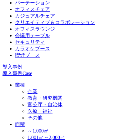
パーテーション
オフィスチェア
カジュアルチェア
クリエイティブ＆コラボレーション
オフィスラウンジ
会議用テーブル
セキュリティ
カラオケブース
喫煙ブース
導入事例
導入事例
Case
業種
企業
教育・研究機関
官公庁・自治体
医療・福祉
その他
面積
～1,000㎡
1,001㎡～2,000㎡