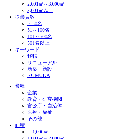
2,001㎡～3,000㎡
3,001㎡以上
従業員数
～50名
51～100名
101～500名
501名以上
キーワード
移転
リニューアル
新築・新設
NOMUDA
業種
企業
教育・研究機関
官公庁・自治体
医療・福祉
その他
面積
～1,000㎡
1,001㎡～2,000㎡