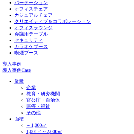
パーテーション
オフィスチェア
カジュアルチェア
クリエイティブ＆コラボレーション
オフィスラウンジ
会議用テーブル
セキュリティ
カラオケブース
喫煙ブース
導入事例
導入事例
Case
業種
企業
教育・研究機関
官公庁・自治体
医療・福祉
その他
面積
～1,000㎡
1,001㎡～2,000㎡