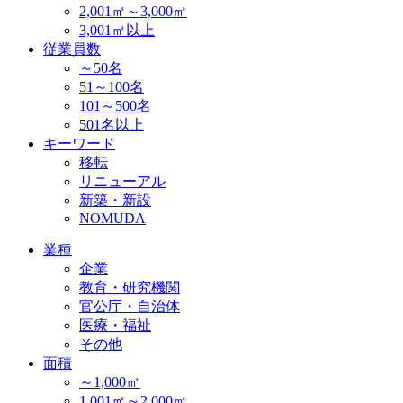
2,001㎡～3,000㎡
3,001㎡以上
従業員数
～50名
51～100名
101～500名
501名以上
キーワード
移転
リニューアル
新築・新設
NOMUDA
業種
企業
教育・研究機関
官公庁・自治体
医療・福祉
その他
面積
～1,000㎡
1,001㎡～2,000㎡