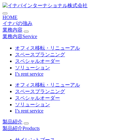
コ
ン
HOME
テ
イナバの強み
ン
業務内容
ツ
業務内容
Service
に
ス
オフィス移転・リニューアル
キ
スペースプランニング
ッ
スペシャルオーダー
プ
ソリューション
I’s rent service
オフィス移転・リニューアル
スペースプランニング
スペシャルオーダー
ソリューション
I’s rent service
製品紹介
製品紹介
Products
サイレントブース