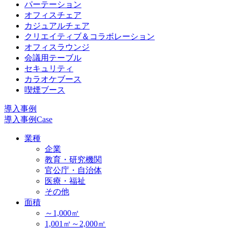
パーテーション
オフィスチェア
カジュアルチェア
クリエイティブ＆コラボレーション
オフィスラウンジ
会議用テーブル
セキュリティ
カラオケブース
喫煙ブース
導入事例
導入事例
Case
業種
企業
教育・研究機関
官公庁・自治体
医療・福祉
その他
面積
～1,000㎡
1,001㎡～2,000㎡