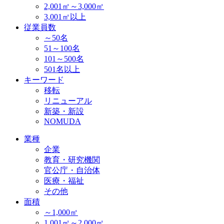
2,001㎡～3,000㎡
3,001㎡以上
従業員数
～50名
51～100名
101～500名
501名以上
キーワード
移転
リニューアル
新築・新設
NOMUDA
業種
企業
教育・研究機関
官公庁・自治体
医療・福祉
その他
面積
～1,000㎡
1,001㎡～2,000㎡