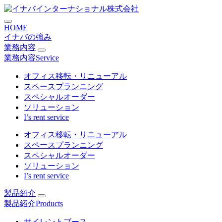
コ
新製品「WideDesk+」発売
ン
HOME
テ
イナバの強み
ン
業務内容
ツ
業務内容
Service
に
ス
オフィス移転・リニューアル
キ
スペースプランニング
ッ
スペシャルオーダー
プ
ソリューション
I’s rent service
オフィス移転・リニューアル
スペースプランニング
スペシャルオーダー
ソリューション
I’s rent service
製品紹介
製品紹介
Products
サイレントブース