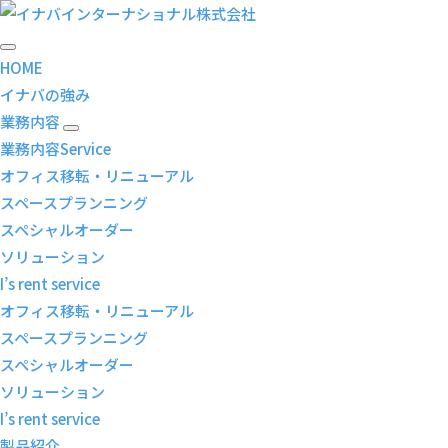
コ
ワークテーブルELM（エルム）
ン
テ
HOME
ン
イナバの強み
ツ
業務内容
に
業務内容
Service
ス
オフィス移転・リニューアル
キ
スペースプランニング
ッ
スペシャルオーダー
プ
ソリューション
I’s rent service
オフィス移転・リニューアル
スペースプランニング
スペシャルオーダー
ソリューション
I’s rent service
製品紹介