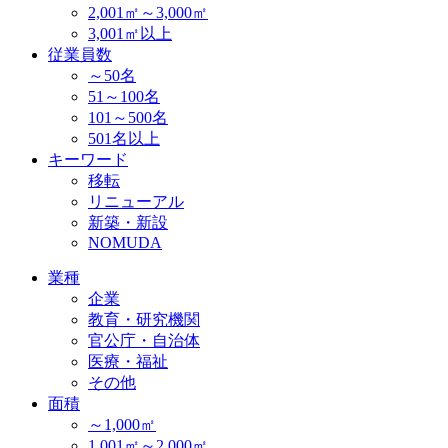
2,001㎡～3,000㎡
3,001㎡以上
従業員数
～50名
51～100名
101～500名
501名以上
キーワード
移転
リニューアル
新築・新設
NOMUDA
業種
企業
教育・研究機関
官公庁・自治体
医療・福祉
その他
面積
～1,000㎡
1,001㎡～2,000㎡