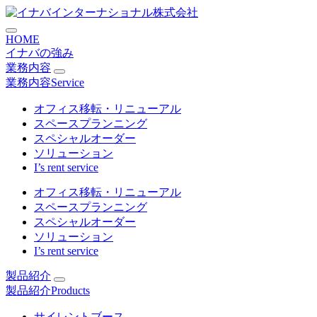
コ
ミーティングセットIN･Dec
ン
HOME
テ
イナバの強み
ン
業務内容
ツ
業務内容
Service
に
ス
オフィス移転・リニューアル
キ
スペースプランニング
ッ
スペシャルオーダー
プ
ソリューション
I’s rent service
オフィス移転・リニューアル
スペースプランニング
スペシャルオーダー
ソリューション
I’s rent service
製品紹介
製品紹介
Products
サイレントブース