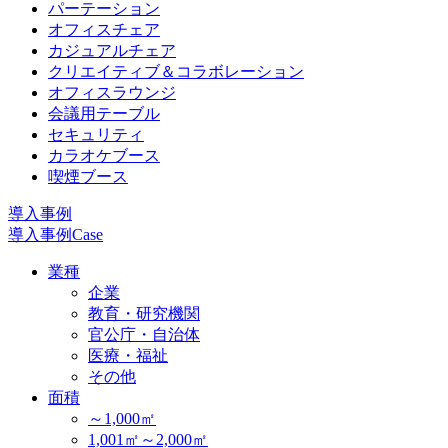
パーテーション
オフィスチェア
カジュアルチェア
クリエイティブ＆コラボレーション
オフィスラウンジ
会議用テーブル
セキュリティ
カラオケブース
喫煙ブース
導入事例
導入事例
Case
業種
企業
教育・研究機関
官公庁・自治体
医療・福祉
その他
面積
～1,000㎡
1,001㎡～2,000㎡