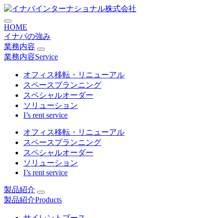
コ
オフィスラウンジソファRS-6
ン
HOME
テ
イナバの強み
ン
業務内容
ツ
業務内容
Service
に
ス
オフィス移転・リニューアル
キ
スペースプランニング
ッ
スペシャルオーダー
プ
ソリューション
I’s rent service
オフィス移転・リニューアル
スペースプランニング
スペシャルオーダー
ソリューション
I’s rent service
製品紹介
製品紹介
Products
サイレントブース