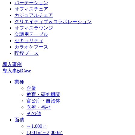
パーテーション
オフィスチェア
カジュアルチェア
クリエイティブ＆コラボレーション
オフィスラウンジ
会議用テーブル
セキュリティ
カラオケブース
喫煙ブース
導入事例
導入事例
Case
業種
企業
教育・研究機関
官公庁・自治体
医療・福祉
その他
面積
～1,000㎡
1,001㎡～2,000㎡