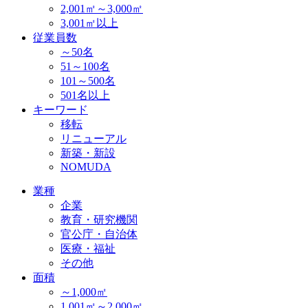
2,001㎡～3,000㎡
3,001㎡以上
従業員数
～50名
51～100名
101～500名
501名以上
キーワード
移転
リニューアル
新築・新設
NOMUDA
業種
企業
教育・研究機関
官公庁・自治体
医療・福祉
その他
面積
～1,000㎡
1,001㎡～2,000㎡