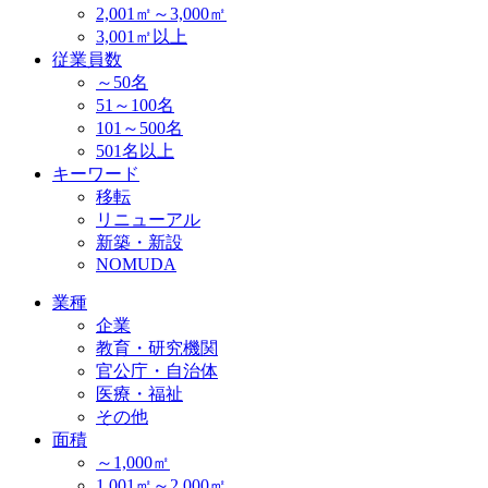
2,001㎡～3,000㎡
3,001㎡以上
従業員数
～50名
51～100名
101～500名
501名以上
キーワード
移転
リニューアル
新築・新設
NOMUDA
業種
企業
教育・研究機関
官公庁・自治体
医療・福祉
その他
面積
～1,000㎡
1,001㎡～2,000㎡