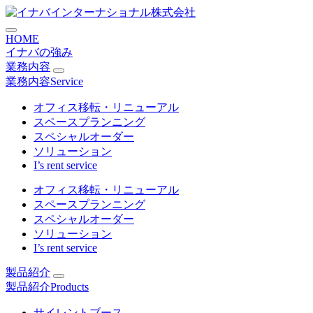
コ
オフィスチェアSCIチェア
ン
HOME
テ
イナバの強み
ン
業務内容
ツ
業務内容
Service
に
ス
オフィス移転・リニューアル
キ
スペースプランニング
ッ
スペシャルオーダー
プ
ソリューション
I’s rent service
オフィス移転・リニューアル
スペースプランニング
スペシャルオーダー
ソリューション
I’s rent service
製品紹介
製品紹介
Products
サイレントブース