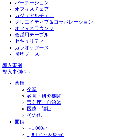
パーテーション
オフィスチェア
カジュアルチェア
クリエイティブ＆コラボレーション
オフィスラウンジ
会議用テーブル
セキュリティ
カラオケブース
喫煙ブース
導入事例
導入事例
Case
業種
企業
教育・研究機関
官公庁・自治体
医療・福祉
その他
面積
～1,000㎡
1,001㎡～2,000㎡