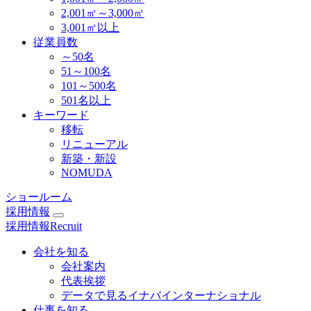
2,001㎡～3,000㎡
3,001㎡以上
従業員数
～50名
51～100名
101～500名
501名以上
キーワード
移転
リニューアル
新築・新設
NOMUDA
ショールーム
採用情報
採用情報
Recruit
会社を知る
会社案内
代表挨拶
データで見るイナバインターナショナル
仕事を知る