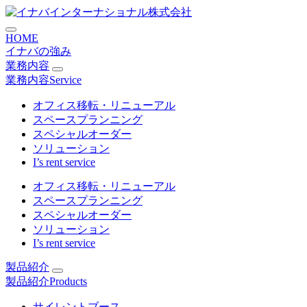
コ
法人向けオフィス移転・引越
ン
HOME
テ
イナバの強み
ン
業務内容
ツ
業務内容
Service
に
ス
オフィス移転・リニューアル
キ
スペースプランニング
ッ
スペシャルオーダー
プ
ソリューション
I’s rent service
オフィス移転・リニューアル
スペースプランニング
スペシャルオーダー
ソリューション
I’s rent service
製品紹介
製品紹介
Products
サイレントブース