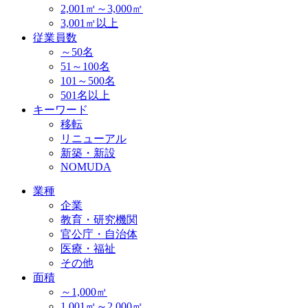
2,001㎡～3,000㎡
3,001㎡以上
従業員数
～50名
51～100名
101～500名
501名以上
キーワード
移転
リニューアル
新築・新設
NOMUDA
業種
企業
教育・研究機関
官公庁・自治体
医療・福祉
その他
面積
～1,000㎡
1,001㎡～2,000㎡