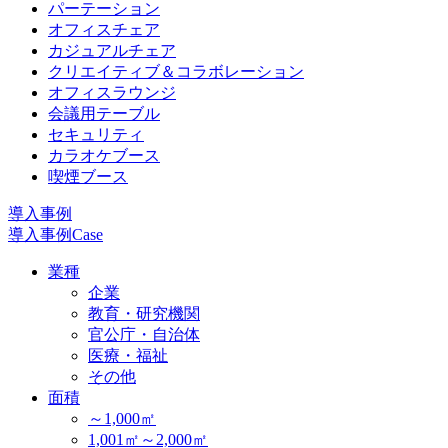
パーテーション
オフィスチェア
カジュアルチェア
クリエイティブ＆コラボレーション
オフィスラウンジ
会議用テーブル
セキュリティ
カラオケブース
喫煙ブース
導入事例
導入事例
Case
業種
企業
教育・研究機関
官公庁・自治体
医療・福祉
その他
面積
～1,000㎡
1,001㎡～2,000㎡