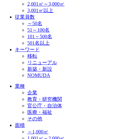
2,001㎡～3,000㎡
3,001㎡以上
従業員数
～50名
51～100名
101～500名
501名以上
キーワード
移転
リニューアル
新築・新設
NOMUDA
業種
企業
教育・研究機関
官公庁・自治体
医療・福祉
その他
面積
～1,000㎡
1,001㎡～2,000㎡