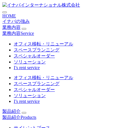
コ
アライドテレシス株式会社 
ン
HOME
テ
イナバの強み
ン
業務内容
ツ
業務内容
Service
に
ス
オフィス移転・リニューアル
キ
スペースプランニング
ッ
スペシャルオーダー
プ
ソリューション
I’s rent service
オフィス移転・リニューアル
スペースプランニング
スペシャルオーダー
ソリューション
I’s rent service
製品紹介
製品紹介
Products
サイレントブース