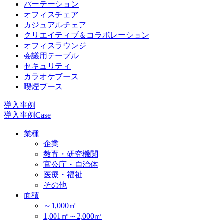
パーテーション
オフィスチェア
カジュアルチェア
クリエイティブ＆コラボレーション
オフィスラウンジ
会議用テーブル
セキュリティ
カラオケブース
喫煙ブース
導入事例
導入事例
Case
業種
企業
教育・研究機関
官公庁・自治体
医療・福祉
その他
面積
～1,000㎡
1,001㎡～2,000㎡