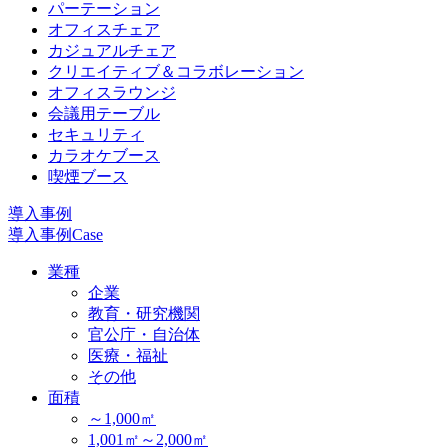
パーテーション
オフィスチェア
カジュアルチェア
クリエイティブ＆コラボレーション
オフィスラウンジ
会議用テーブル
セキュリティ
カラオケブース
喫煙ブース
導入事例
導入事例
Case
業種
企業
教育・研究機関
官公庁・自治体
医療・福祉
その他
面積
～1,000㎡
1,001㎡～2,000㎡