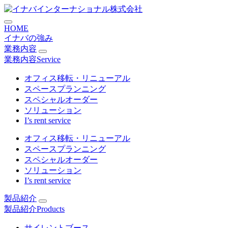
コ
メリットメディカル・ジャパ
ン
HOME
テ
イナバの強み
ン
業務内容
ツ
業務内容
Service
に
ス
オフィス移転・リニューアル
キ
スペースプランニング
ッ
スペシャルオーダー
プ
ソリューション
I’s rent service
オフィス移転・リニューアル
スペースプランニング
スペシャルオーダー
ソリューション
I’s rent service
製品紹介
製品紹介
Products
サイレントブース