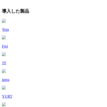
導入した製品
Yera
Frei
TF
iprea
YURT