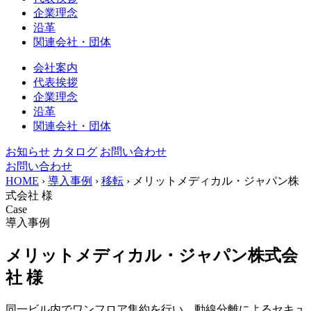
企業理念
沿革
関連会社・団体
会社案内
代表挨拶
企業理念
沿革
関連会社・団体
お知らせ
カタログ
お問い合わせ
お問い合わせ
HOME
›
導入事例
›
移転
›
メリットメディカル・ジャパン株
式会社 様
Case
導入事例
メリットメディカル・ジャパン株式会
社 様
同一ビル内でワンフロア集約を行い、動線分離によるセキュ