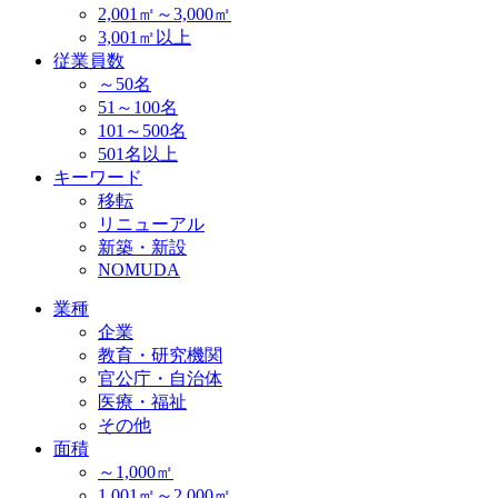
2,001㎡～3,000㎡
3,001㎡以上
従業員数
～50名
51～100名
101～500名
501名以上
キーワード
移転
リニューアル
新築・新設
NOMUDA
業種
企業
教育・研究機関
官公庁・自治体
医療・福祉
その他
面積
～1,000㎡
1,001㎡～2,000㎡