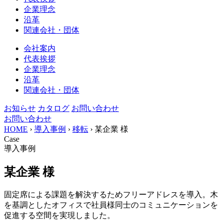
企業理念
沿革
関連会社・団体
会社案内
代表挨拶
企業理念
沿革
関連会社・団体
お知らせ
カタログ
お問い合わせ
お問い合わせ
HOME
›
導入事例
›
移転
›
某企業 様
Case
導入事例
某企業 様
固定席による課題を解決するためフリーアドレスを導入。木
を基調としたオフィスで社員様同士のコミュニケーションを
促進する空間を実現しました。