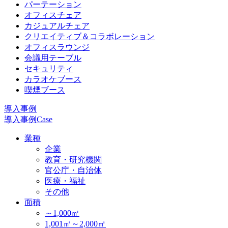
パーテーション
オフィスチェア
カジュアルチェア
クリエイティブ＆コラボレーション
オフィスラウンジ
会議用テーブル
セキュリティ
カラオケブース
喫煙ブース
導入事例
導入事例
Case
業種
企業
教育・研究機関
官公庁・自治体
医療・福祉
その他
面積
～1,000㎡
1,001㎡～2,000㎡