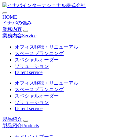
コ
ン
HOME
テ
イナバの強み
ン
業務内容
ツ
業務内容
Service
に
ス
オフィス移転・リニューアル
キ
スペースプランニング
ッ
スペシャルオーダー
プ
ソリューション
I’s rent service
オフィス移転・リニューアル
スペースプランニング
スペシャルオーダー
ソリューション
I’s rent service
製品紹介
製品紹介
Products
サイレントブース