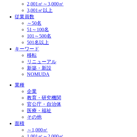
2,001㎡～3,000㎡
3,001㎡以上
従業員数
～50名
51～100名
101～500名
501名以上
キーワード
移転
リニューアル
新築・新設
NOMUDA
業種
企業
教育・研究機関
官公庁・自治体
医療・福祉
その他
面積
～1,000㎡
1,001㎡～2,000㎡