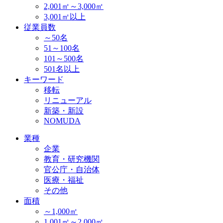
2,001㎡～3,000㎡
3,001㎡以上
従業員数
～50名
51～100名
101～500名
501名以上
キーワード
移転
リニューアル
新築・新設
NOMUDA
業種
企業
教育・研究機関
官公庁・自治体
医療・福祉
その他
面積
～1,000㎡
1,001㎡～2,000㎡