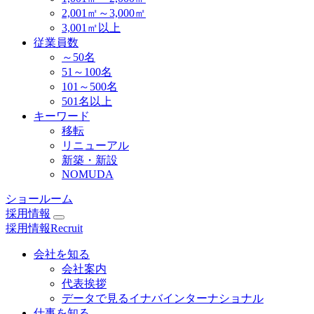
2,001㎡～3,000㎡
3,001㎡以上
従業員数
～50名
51～100名
101～500名
501名以上
キーワード
移転
リニューアル
新築・新設
NOMUDA
ショールーム
採用情報
採用情報
Recruit
会社を知る
会社案内
代表挨拶
データで見るイナバインターナショナル
仕事を知る