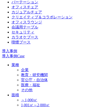
パーテーション
オフィスチェア
カジュアルチェア
クリエイティブ＆コラボレーション
オフィスラウンジ
会議用テーブル
セキュリティ
カラオケブース
喫煙ブース
導入事例
導入事例
Case
業種
企業
教育・研究機関
官公庁・自治体
医療・福祉
その他
面積
～1,000㎡
1,001㎡～2,000㎡