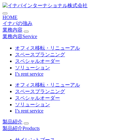
コ
株式会社リンネット オフィ
ン
HOME
テ
イナバの強み
ン
業務内容
ツ
業務内容
Service
に
ス
オフィス移転・リニューアル
キ
スペースプランニング
ッ
スペシャルオーダー
プ
ソリューション
I’s rent service
オフィス移転・リニューアル
スペースプランニング
スペシャルオーダー
ソリューション
I’s rent service
製品紹介
製品紹介
Products
サイレントブース