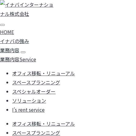
コ
ン
テ
ン
HOME
ツ
イナバの強み
に
業務内容
ス
業務内容
Service
キ
オフィス移転・リニューアル
ッ
スペースプランニング
プ
スペシャルオーダー
ソリューション
I’s rent service
オフィス移転・リニューアル
スペースプランニング