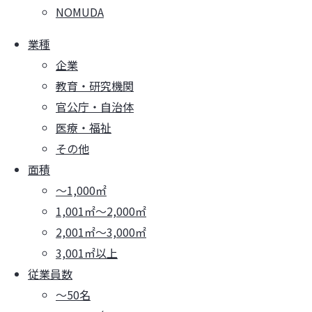
NOMUDA
業種
企業
教育・研究機関
官公庁・自治体
医療・福祉
その他
面積
～1,000㎡
1,001㎡～2,000㎡
2,001㎡～3,000㎡
3,001㎡以上
従業員数
～50名