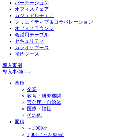
パーテーション
オフィスチェア
カジュアルチェア
クリエイティブ＆コラボレーション
オフィスラウンジ
会議用テーブル
セキュリティ
カラオケブース
喫煙ブース
導入事例
導入事例
Case
業種
企業
教育・研究機関
官公庁・自治体
医療・福祉
その他
面積
～1,000㎡
1,001㎡～2,000㎡