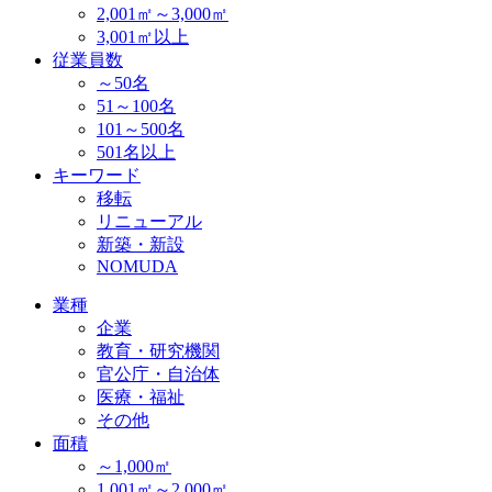
2,001㎡～3,000㎡
3,001㎡以上
従業員数
～50名
51～100名
101～500名
501名以上
キーワード
移転
リニューアル
新築・新設
NOMUDA
業種
企業
教育・研究機関
官公庁・自治体
医療・福祉
その他
面積
～1,000㎡
1,001㎡～2,000㎡