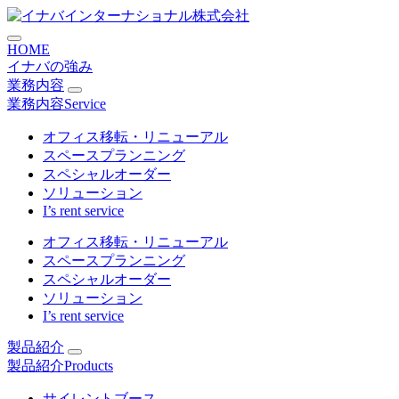
コ
株式会社築港 横浜事業部 横
ン
HOME
テ
イナバの強み
ン
業務内容
ツ
業務内容
Service
に
ス
オフィス移転・リニューアル
キ
スペースプランニング
ッ
スペシャルオーダー
プ
ソリューション
I’s rent service
オフィス移転・リニューアル
スペースプランニング
スペシャルオーダー
ソリューション
I’s rent service
製品紹介
製品紹介
Products
サイレントブース